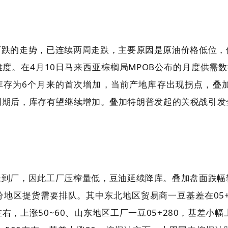
下跌的走势，已连续两周走跌，主要原因是原油价格低位，
难度。在4月10日马来西亚棕榈局MPOB公布的月度供需
地的库存为6个月来的首次增加，当前产地库存出现拐点，
周期后，库存有望继续增加。叠加特朗普发起的关税战引发
未到厂，因此工厂压榨量低，豆油延续降库。叠加盘面跌幅
地区提货需要排队。其中东北地区贸易商一豆基差在05+15
左右，上涨50~60、山东地区工厂一豆05+280，基差小幅上