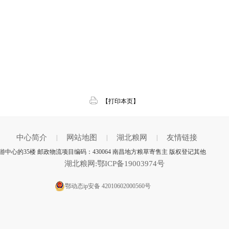
【打印本页】
中心简介
网站地图
湖北粮网
友情链接
|
|
|
心的35楼 邮政物流项目编码：430064 南昌地方粮草寄售主 版权登记其他
湖北粮网:鄂ICP备19003974号
鄂动态ip安备 42010602000560号