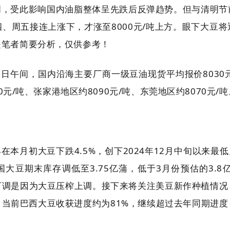
周，受此影响国内油脂整体呈先跌后反弹趋势。但与清明节
、周五接连上涨下，才涨至8000元/吨上方。眼下大豆
是笔者简要分析，仅供参考！
日午间，国内沿海主要厂商一级豆油现货平均报价8030元
0元/吨、张家港地区约8090元/吨、东莞地区约8070元/
，早在本月初大豆下跌4.5%，创下2024年12月中旬以来
美国大豆期末库存调低至3.75亿蒲，低于3月份预估的3.8
下调是因为大豆压榨上调。接下来将关注美豆新作种植情况
当前巴西大豆收获进度约为81%，继续超过去年同期进