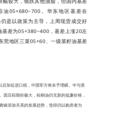
榈油跌幅较大，领跌其他油脂，但国内基差
5+680~700。华东地区基差在
，市场仍是以政策为主导，上周现货成交好
05+380~400，基差上涨20左
东莞地区三菜05+60、一级菜籽油基差
以后加征进口税，中国军方将未予理睬。中与美
。因豆棕期价极大，棕榈油仍无新的低廉价格，
青睐添加关系的发展趋势，觉得仍以购房者为