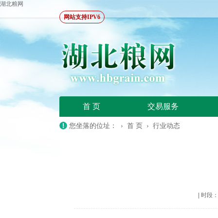
湖北粮网
网站支持IPV6
首 页
交易服务
您坐落的位址： ›
首 页
›
行业动态
|
时段：20