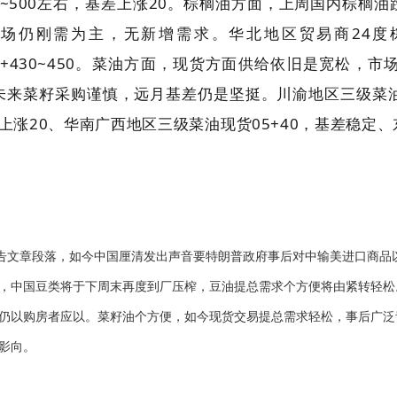
280~500左右，基差上涨20。棕榈油方面，上周国内棕
仍刚需为主，无新增需求。华北地区贸易商24度棕油0
多在05+430~450。菜油方面，现货方面供给依旧是宽松
来菜籽采购谨慎，远月基差仍是坚挺。川渝地区三级菜油基差为
差上涨20、华南广西地区三级菜油现货05+40，基差稳定、
文章段落，如今中国厘清发出声音要特朗普政府事后对中输美进口商品
，中国豆类将于下周末再度到厂压榨，豆油提总需求个方便将由紧转轻松
仍以购房者应以。菜籽油个方便，如今现货交易提总需求轻松，事后广泛
的影向。