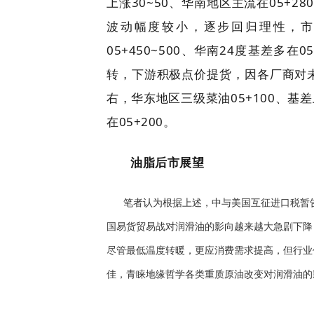
上涨30~50、华南地区主流在05+
波动幅度较小，逐步回归理性，市场
05+450~500、华南24度基差
转，下游积极点价提货，因各厂商对未
右，华东地区三级菜油05+100、基
在05+200。
油脂后市展望
笔者认为根据上述，中与美国互征进口税暂告
国易货贸易战对润滑油的影向越来越大急剧下降
尽管最低温度转暖，更应消费需求提高，但行业
佳，青睐地缘哲学各类重质原油改变对润滑油