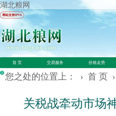
湖北粮网
网站支持IPV6
首 页
交易服务
价格走势
您之处的位置上： ›
首 页
关税战牵动市场